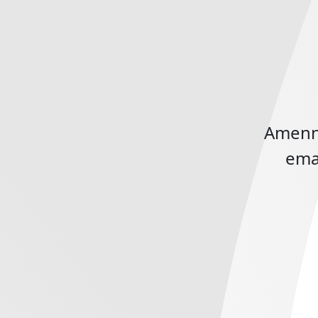
Amenny
emai