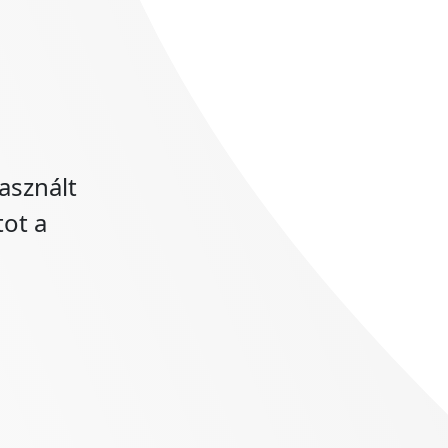
asznált
tot a