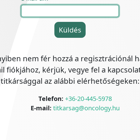
Küldés
iben nem fér hozzá a regisztrációnál h
l fiókjához, kérjük, vegye fel a kapcsola
titkársággal az alábbi elérhetőségeken:
Telefon:
+36-20-445-5978
E-mail:
titkarsag@oncology.hu