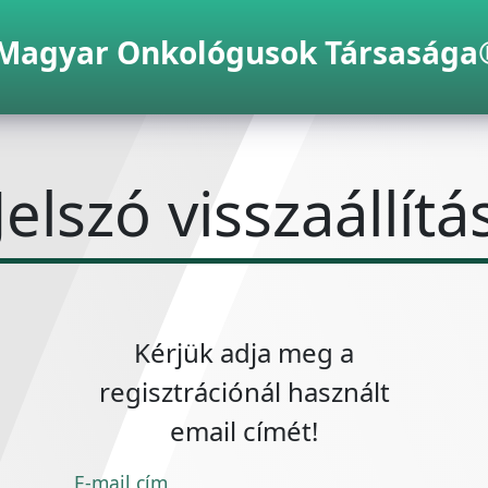
Magyar Onkológusok Társasága
Jelszó visszaállítá
Kérjük adja meg a
regisztrációnál használt
email címét!
E-mail cím